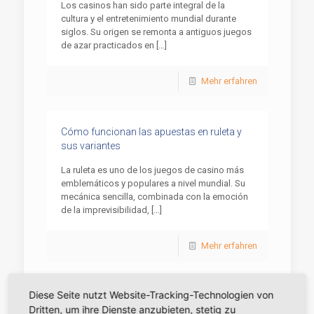
Los casinos han sido parte integral de la
cultura y el entretenimiento mundial durante
siglos. Su origen se remonta a antiguos juegos
de azar practicados en
[…]
Mehr erfahren
Cómo funcionan las apuestas en ruleta y
sus variantes
La ruleta es uno de los juegos de casino más
emblemáticos y populares a nivel mundial. Su
mecánica sencilla, combinada con la emoción
de la imprevisibilidad,
[…]
Mehr erfahren
Diese Seite nutzt Website-Tracking-Technologien von
Dritten, um ihre Dienste anzubieten, stetig zu