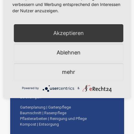
verbessern und Werbung entsprechend den Interessen
der Nutzer anzuzeigen.
Akzeptieren
Kontakt
Ablehnen
Garten- & Landschaftsbau
Stefan Laskowski
Rundweg 67
24238 Selent
mehr
Powered by
&
Leistungen
Gartenplanung | Gartenpflege
Baumschnitt | Rasenpflege
Pflasterarbeiten | Reinigung und Pflege
Kompost | Entsorgung