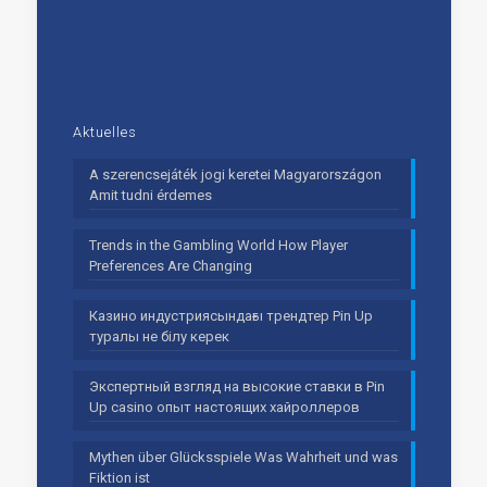
Aktuelles
A szerencsejáték jogi keretei Magyarországon
Amit tudni érdemes
Trends in the Gambling World How Player
Preferences Are Changing
Казино индустриясындағы трендтер Pin Up
туралы не білу керек
Экспертный взгляд на высокие ставки в Pin
Up casino опыт настоящих хайроллеров
Mythen über Glücksspiele Was Wahrheit und was
Fiktion ist