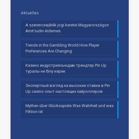
Aktuelles
A szerencsejáték jogi keretei Magyarországon
Amit tudni érdemes
Trends in the Gambling World How Player
Preferences Are Changing
Казино индустриясындағы трендтер Pin Up
туралы не білу керек
Экспертный взгляд на высокие ставки в Pin
Up casino опыт настоящих хайроллеров
Mythen über Glücksspiele Was Wahrheit und was
Fiktion ist