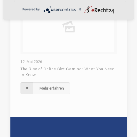
Powered by
&
12. Mai 2026
The Rise of Online Slot Gaming: What You Need
to Know
Mehr erfahren